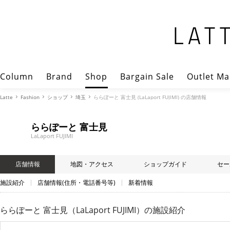
Column
Brand
Shop
Bargain Sale
Outlet Ma
Latte
Fashion
ショップ
埼玉
ららぽーと 富士見 (LaLaport FUJIMI) の店舗情報
ららぽーと 富士見
LaLaport FUJIMI
店舗情報
地図・アクセス
ショップガイド
セー
施設紹介
店舗情報(住所・電話番号等)
新着情報
ららぽーと 富士見（LaLaport FUJIMI）
の施設紹介