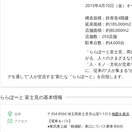
2015年4月10日（金）
構造規模：鉄骨造4階建 
延床面積：約185,000m2
店舗面積：約80,000m2 
店舗数：293店舗
駐車台数：約4,600台
「ららぽーと富士見」周
がる、人々のさまざまな
「人・モノ・文化が交差す
に、従来の“人が集まる
グを通して“人が交流する”新たな『ららぽーと』を目指します。
ららぽーと 富士見の基本情報
〒354-8560 埼玉県富士見市山室1-1313
地図を表示
住所
【電車＆バス】
アクセス
●東武東上線「鶴瀬駅」東口にてバス乗車 約6分