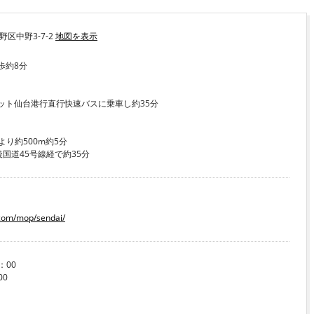
野区中野3-7-2
地図を表示
歩約8分
レット仙台港行直行快速バスに乗車し約35分
より約500m約5分
後国道45号線経で約35分
.com/mop/sendai/
：00
00