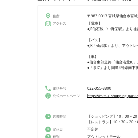
〒983-0013 宮城県仙台市宮城
住所
【電車】
アクセス
●JR仙石線「中野栄駅」より徒
【バス】
●JR「仙台駅」より、アウト
【車】
●仙台東部道路「仙台港北IC」
●「泉IC」より国道4号線南下
022-355-8800
電話番号
https://mitsui-shopping-park
公式ホームページ
【ショッピング】10：00～20
営業時間
【レストラン】10：30～20：
不定休
定休日
アウトレットモール
種別