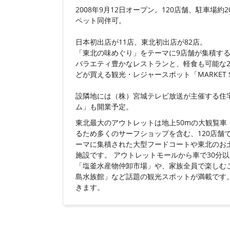
2008年9月12日オープン。120店舗、駐車場約2
ペット同伴可。
日本初出店が11店、東北初出店が82店。
「東北の味めぐり」をテーマに9店舗が集積する
バラエティ豊かなレストランと、軽食も可能な
どが買える観光・レジャースポット「MARKET 
設隣地には（株）宮城テレビ放送が主催する住宅
ム」も開業予定。
東北最大のアウトレットは地上50mの大観覧車
るため多くのサーフショップを含む、120店舗
ーマに集積された大型フードコートや東北のお
施設です。 アウトレットモールから車で30分
「塩釜水産物仲卸市場」や、家族全員で楽しむ
島水族館」など話題の観光スポットが満載です
きます。