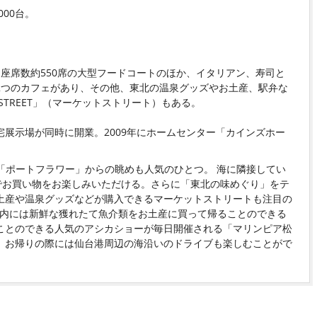
000台。
座席数約550席の大型フードコートのほか、イタリアン、寿司と
2つのカフェがあり、その他、東北の温泉グッズやお土産、駅弁な
STREET」（マーケットストリート）もある。
展示場が同時に開業。2009年にホームセンター「カインズホー
「ポートフラワー」からの眺めも人気のひとつ。 海に隣接してい
でお買い物をお楽しみいただける。さらに「東北の味めぐり」をテ
土産や温泉グッズなどが購入できるマーケットストリートも注目の
以内には新鮮な獲れたて魚介類をお土産に買って帰ることのできる
ことのできる人気のアシカショーが毎日開催される「マリンピア松
。お帰りの際には仙台港周辺の海沿いのドライブも楽しむことがで