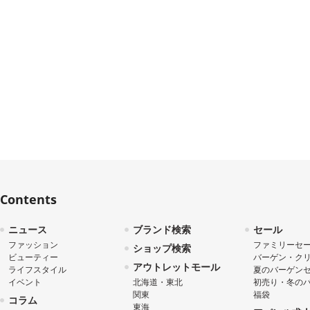
Contents
ニュース
ブランド検索
セール
ファッション
ファミリーセ
ショップ検索
ビューティー
バーゲン・ク
アウトレットモール
ライフスタイル
夏のバーゲン
イベント
北海道・東北
初売り・冬の
関東
福袋
コラム
東海