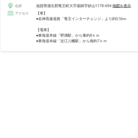
滋賀県蒲生郡竜王町大字薬師字砂山1178-694
地図を表示
住所
【車】
アクセス
●名神高速道路「竜王インターチェンジ」より約0.5km
【電車】
●東海道本線「野洲駅」から東約8ｋｍ
●東海道本線「近江八幡駅」から南約7ｋｍ