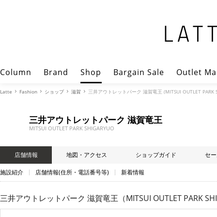
Column
Brand
Shop
Bargain Sale
Outlet Ma
Latte
Fashion
ショップ
滋賀
三井アウトレットパーク 滋賀竜王 (MITSUI OUTLET PARK 
三井アウトレットパーク 滋賀竜王
MITSUI OUTLET PARK SHIGARYUO
店舗情報
地図・アクセス
ショップガイド
セー
施設紹介
店舗情報(住所・電話番号等)
新着情報
三井アウトレットパーク 滋賀竜王（MITSUI OUTLET PARK SH