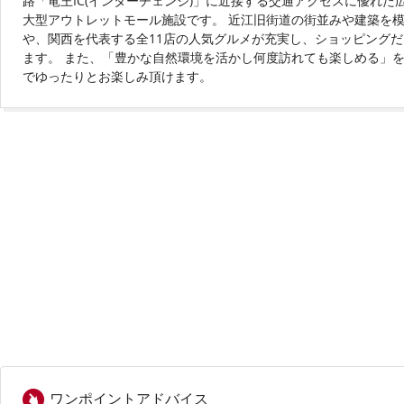
路「竜王IC(インターチェンジ)」に近接する交通アクセスに優れた
大型アウトレットモール施設です。 近江旧街道の街並みや建築を模
や、関西を代表する全11店の人気グルメが充実し、ショッピングだ
ます。 また、「豊かな自然環境を活かし何度訪れても楽しめる」
でゆったりとお楽しみ頂けます。
ワンポイントアドバイス