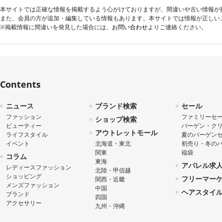
本サイトでは正確な情報を掲載するよう心がけておりますが、間違いや古い情報が
また、会員の方が追加・編集している情報もあります。本サイトでは情報が正しい
※掲載情報に間違いを発見した場合には、
お問い合わせ
よりご連絡ください。
Contents
ニュース
ブランド検索
セール
ファッション
ファミリーセ
ショップ検索
ビューティー
バーゲン・ク
アウトレットモール
ライフスタイル
夏のバーゲン
イベント
北海道・東北
初売り・冬の
関東
福袋
コラム
東海
アパレル求
レディースファッション
北陸・甲信越
ショッピング
フリーマー
関西・近畿
メンズファッション
中国
ヘアスタイ
ブランド
四国
アクセサリー
九州・沖縄