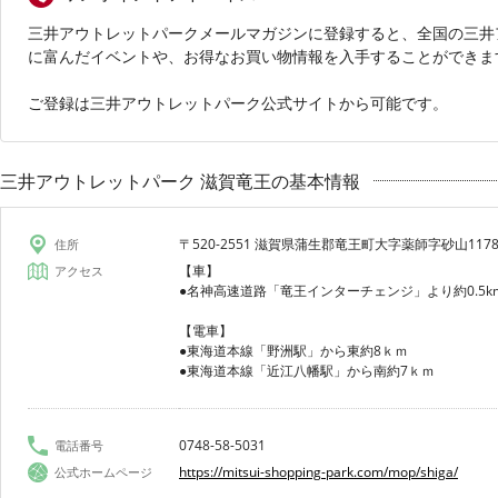
三井アウトレットパークメールマガジンに登録すると、全国の三井
に富んだイベントや、お得なお買い物情報を入手することができま
ご登録は三井アウトレットパーク公式サイトから可能です。
三井アウトレットパーク 滋賀竜王の基本情報
〒520-2551 滋賀県蒲生郡竜王町大字薬師字砂山1178
住所
【車】
アクセス
●名神高速道路「竜王インターチェンジ」より約0.5k
【電車】
●東海道本線「野洲駅」から東約8ｋｍ
●東海道本線「近江八幡駅」から南約7ｋｍ
0748-58-5031
電話番号
https://mitsui-shopping-park.com/mop/shiga/
公式ホームページ