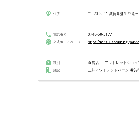
〒520-2551 滋賀県蒲生郡竜王
住所
0748-58-5177
電話番号
https://mitsui-shopping-par
公式ホームページ
直営店 、 アウトレットショッ
種別
三井アウトレットパーク 滋賀
施設