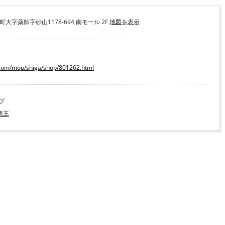
町大字薬師字砂山1178-694 南モール 2F
地図を表示
k.com/mop/shiga/shop/801262.html
プ
竜王