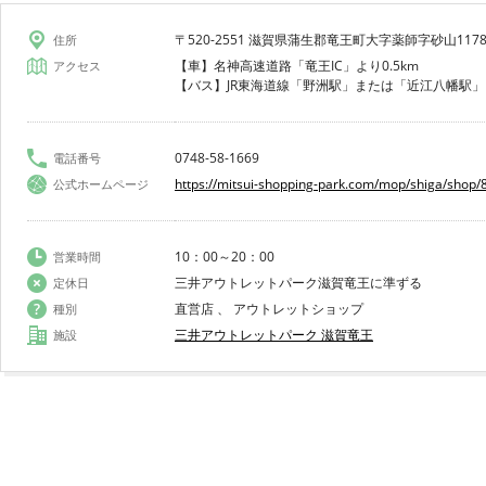
〒520-2551 滋賀県蒲生郡竜王町大字薬師字砂山1178-
住所
【車】名神高速道路「竜王IC」より0.5km
アクセス
【バス】JR東海道線「野洲駅」または「近江八幡駅」
0748-58-1669
電話番号
https://mitsui-shopping-park.com/mop/shiga/shop/
公式ホームページ
10：00～20：00
営業時間
三井アウトレットパーク滋賀竜王に準ずる
定休日
直営店 、 アウトレットショップ
種別
三井アウトレットパーク 滋賀竜王
施設