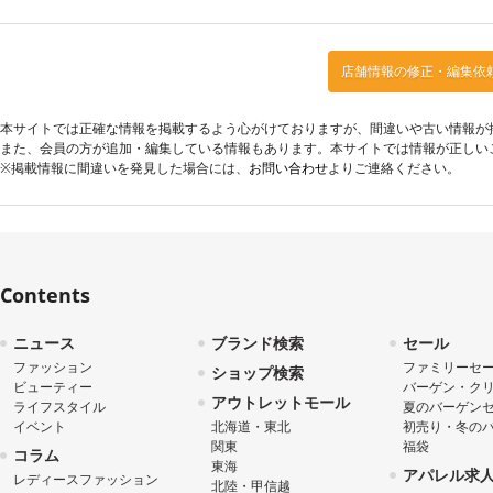
店舗情報の修正・編集依
本サイトでは正確な情報を掲載するよう心がけておりますが、間違いや古い情報が
また、会員の方が追加・編集している情報もあります。本サイトでは情報が正しい
※掲載情報に間違いを発見した場合には、
お問い合わせ
よりご連絡ください。
Contents
ニュース
ブランド検索
セール
ファッション
ファミリーセ
ショップ検索
ビューティー
バーゲン・ク
アウトレットモール
ライフスタイル
夏のバーゲン
イベント
北海道・東北
初売り・冬の
関東
福袋
コラム
東海
アパレル求
レディースファッション
北陸・甲信越