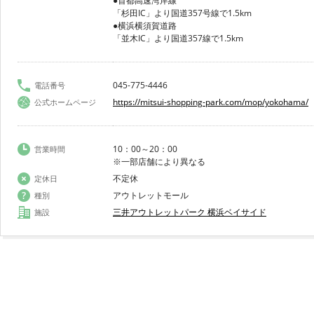
●首都高速湾岸線
「杉田IC」より国道357号線で1.5km
●横浜横須賀道路
「並木IC」より国道357線で1.5km
045-775-4446
電話番号
https://mitsui-shopping-park.com/mop/yokohama/
公式ホームページ
10：00～20：00
営業時間
※一部店舗により異なる
不定休
定休日
アウトレットモール
種別
三井アウトレットパーク 横浜ベイサイド
施設