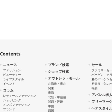
Contents
ニュース
ブランド検索
セール
ファッション
ファミリーセ
ショップ検索
ビューティー
バーゲン・ク
アウトレットモール
ライフスタイル
夏のバーゲン
イベント
北海道・東北
初売り・冬の
関東
福袋
コラム
東海
アパレル求
レディースファッション
北陸・甲信越
ショッピング
フリーマー
関西・近畿
メンズファッション
中国
ヘアスタイ
ブランド
四国