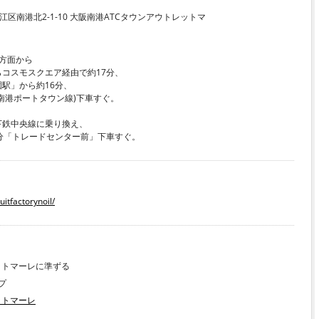
之江区南港北2-1-10 大阪南港ATCタウンアウトレットマ
方面から
コスモスクエア経由で約17分、
駅」から約16分、
南港ポートタウン線)下車すぐ。
鉄中央線に乗り換え、
分「トレードセンター前」下車すぐ。
itfactorynoil/
ットマーレに準ずる
プ
ットマーレ