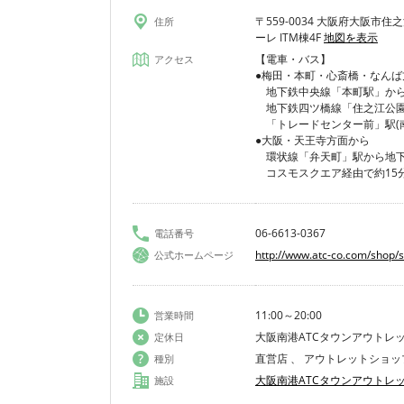
〒559-0034 大阪府大阪市住
住所
ーレ ITM棟4F
地図を表示
【電車・バス】
アクセス
●梅田・本町・心斎橋・なんば
地下鉄中央線「本町駅」から
地下鉄四ツ橋線「住之江公園
「トレードセンター前」駅(
●大阪・天王寺方面から
環状線「弁天町」駅から地下
コスモスクエア経由で約15
06-6613-0367
電話番号
http://www.atc-co.com/shop/su
公式ホームページ
11:00～20:00
営業時間
大阪南港ATCタウンアウトレ
定休日
直営店 、 アウトレットショッ
種別
大阪南港ATCタウンアウトレ
施設