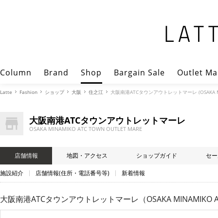
Column
Brand
Shop
Bargain Sale
Outlet Ma
Latte
Fashion
ショップ
大阪
住之江
大阪南港ATCタウンアウトレットマーレ (OSAKA MIN
大阪南港ATCタウンアウトレットマーレ
OSAKA MINAMIKO ATC TOWN OUTLET MARE
店舗情報
地図・アクセス
ショップガイド
セー
施設紹介
店舗情報(住所・電話番号等)
新着情報
大阪南港ATCタウンアウトレットマーレ（OSAKA MINAMIKO ATC