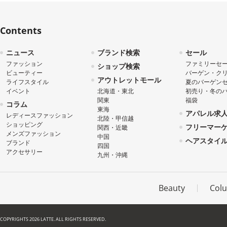
Contents
ニュース
ブランド検索
セール
ファッション
ファミリーセ
ショップ検索
ビューティー
バーゲン・ク
アウトレットモール
ライフスタイル
夏のバーゲン
イベント
北海道・東北
初売り・冬の
関東
福袋
コラム
東海
アパレル求
レディースファッション
北陸・甲信越
ショッピング
フリーマー
関西・近畿
メンズファッション
中国
ヘアスタイ
ブランド
四国
アクセサリー
九州・沖縄
Beauty
Col
COPYRIGHTS 2026 LATTE. ALL RIGHTS RESERVED.