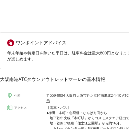
ワンポイントアドバイス
年末年始や特定日を除いた平日は、駐車料金は最大800円となり
が楽しめます。
大阪南港ATCタウンアウトレットマーレの基本情報
〒559-0034 大阪府大阪市住之江区南港北2-1-10 AT
住所
示
【電車・バス】
アクセス
●梅田・本町・心斎橋・なんば方面から
地下鉄中央線「本町駅」からコスモスクエア経由で
地下鉄四ツ橋線「住之江公園駅」から約16分、
「トレードセンター前」駅(南港ポートタウン線)下