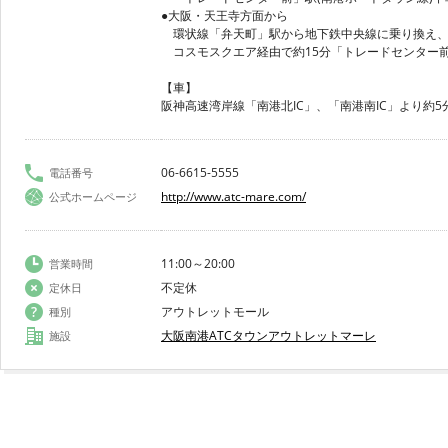
●大阪・天王寺方面から
環状線「弁天町」駅から地下鉄中央線に乗り換え
コスモスクエア経由で約15分「トレードセンター
【車】
阪神高速湾岸線「南港北IC」、「南港南IC」より約5
06-6615-5555
電話番号
http://www.atc-mare.com/
公式ホームページ
11:00～20:00
営業時間
不定休
定休日
アウトレットモール
種別
大阪南港ATCタウンアウトレットマーレ
施設