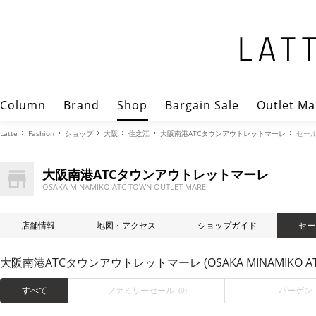
Column
Brand
Shop
Bargain Sale
Outlet Ma
Latte
Fashion
ショップ
大阪
住之江
大阪南港ATCタウンアウトレットマーレ
セー
大阪南港ATCタウンアウトレットマーレ
OSAKA MINAMIKO ATC TOWN OUTLET MARE
店舗情報
地図・アクセス
ショップガイド
セー
大阪南港ATCタウンアウトレットマーレ (OSAKA MINAMIKO ATC
すべて
ファミリーセール
バーゲン
(0)