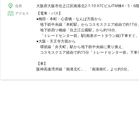
大阪府大阪市住之江区南港北2-1-10 ATCビルITM棟4・5・6
住所
【電車・バス】
アクセス
●梅田・本町・心斎橋・なんば方面から
地下鉄中央線「本町駅」からコスモスクエア経由で約17分
地下鉄四ツ橋線「住之江公園駅」から約16分、
「トレードセンター前」駅(南港ポートタウン線)下車すぐ
●大阪・天王寺方面から
環状線「弁天町」駅から地下鉄中央線に乗り換え、
コスモスクエア経由で約15分「トレードセンター前」下車
【車】
阪神高速湾岸線「南港北IC」、「南港南IC」より約5分。