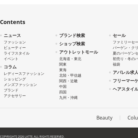
Contents
ニュース
ブランド検索
セール
ファッション
ファミリーセ
ショップ検索
ビューティー
バーゲン・ク
アウトレットモール
ライフスタイル
夏のバーゲン
イベント
北海道・東北
初売り・冬の
関東
福袋
コラム
東海
アパレル求
レディースファッション
北陸・甲信越
ショッピング
フリーマー
関西・近畿
メンズファッション
中国
ヘアスタイ
ブランド
四国
アクセサリー
九州・沖縄
Beauty
Col
COPYRIGHTS 2026 LATTE. ALL RIGHTS RESERVED.