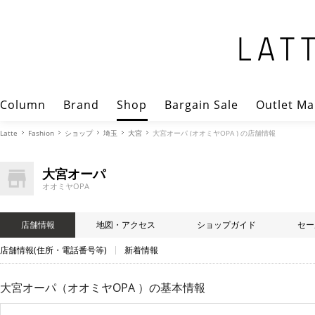
Column
Brand
Shop
Bargain Sale
Outlet Ma
Latte
Fashion
ショップ
埼玉
大宮
大宮オーパ (オオミヤOPA ) の店舗情報
大宮オーパ
オオミヤOPA
店舗情報
地図・アクセス
ショップガイド
セー
店舗情報(住所・電話番号等)
新着情報
大宮オーパ（オオミヤOPA ）
の基本情報