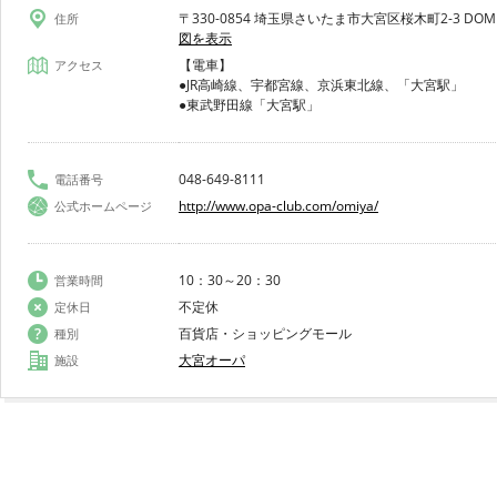
〒330-0854 埼玉県さいたま市大宮区桜木町2-3 D
住所
図を表示
【電車】
アクセス
●JR高崎線、宇都宮線、京浜東北線、「大宮駅」
●東武野田線「大宮駅」
048-649-8111
電話番号
http://www.opa-club.com/omiya/
公式ホームページ
10：30～20：30
営業時間
不定休
定休日
百貨店・ショッピングモール
種別
大宮オーパ
施設