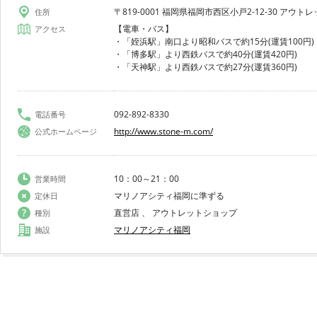
〒819-0001 福岡県福岡市西区小戸2-12-30 アウト
住所
【電車・バス】
アクセス
・「姪浜駅」南口より昭和バスで約15分(運賃100円)
・「博多駅」より西鉄バスで約40分(運賃420円)
・「天神駅」より西鉄バスで約27分(運賃360円)
092-892-8330
電話番号
http://www.stone-m.com/
公式ホームページ
10：00～21：00
営業時間
マリノアシティ福岡に準ずる
定休日
直営店 、 アウトレットショップ
種別
マリノアシティ福岡
施設