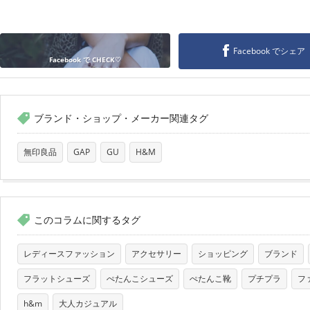
Facebook でシェア
Facebook で CHECK♡
ブランド・ショップ・メーカー関連タグ
無印良品
GAP
GU
H&M
このコラムに関するタグ
レディースファッション
アクセサリー
ショッピング
ブランド
フラットシューズ
ぺたんこシューズ
ぺたんこ靴
プチプラ
フ
h&m
大人カジュアル