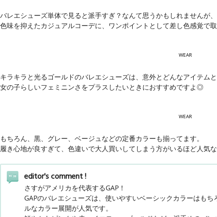
バレエシューズ単体で見ると派手すぎ？なんて思うかもしれませんが、
色味を抑えたカジュアルコーデに、ワンポイントとして差し色感覚で取
WEAR
キラキラと光るゴールドのバレエシューズは、意外とどんなアイテムと
女の子らしいフェミニンさをプラスしたいときにおすすめですよ◎
WEAR
もちろん、黒、グレー、ベージュなどの定番カラーも揃ってます。
履き心地が良すぎて、色違いで大人買いしてしまう方がいるほど人気な
editor's comment !
さすがアメリカを代表するGAP！
GAPのバレエシューズは、使いやすいベーシックカラーはもち
ルなカラー展開が人気です。