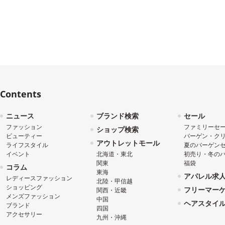
Contents
ニュース
ブランド検索
セール
ファッション
ファミリーセ
ショップ検索
ビューティー
バーゲン・ク
アウトレットモール
ライフスタイル
夏のバーゲン
イベント
北海道・東北
初売り・冬の
関東
福袋
コラム
東海
アパレル求
レディースファッション
北陸・甲信越
ショッピング
フリーマー
関西・近畿
メンズファッション
中国
ヘアスタイ
ブランド
四国
アクセサリー
九州・沖縄