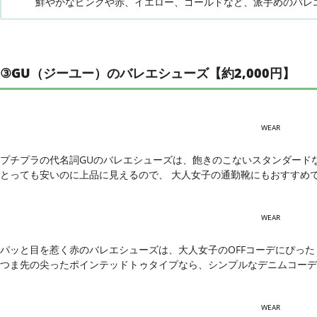
鮮やかなピンクや赤、イエロー、ゴールドなど、派手めのバレエ
③GU（ジーユー）のバレエシューズ【約2,000円】
WEAR
プチプラの代名詞GUのバレエシューズは、飽きのこないスタンダード
とっても安いのに上品に見えるので、 大人女子の通勤靴にもおすすめ
WEAR
パッと目を惹く赤のバレエシューズは、大人女子のOFFコーデにぴった
つま先の尖ったポインテッドトゥタイプなら、シンプルなデニムコーデ
WEAR