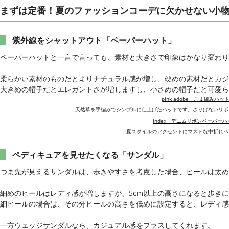
まずは定番！夏のファッションコーデに欠かせない小
紫外線をシャットアウト「ペーパーハット」
ペーパーハットと一言で言っても、素材と大きさで印象はかなり変わり
柔らかい素材のものだとよりナチュラル感が増し、硬めの素材だとカジ
大きめの帽子だとエレガントさが増しますし、小さめの帽子だと可愛ら
pink adobe こま編みハッ
天然草を手編みでシンプルに仕上げたハットです。さりげないリボ
index デニムリボンペーパーハ
夏スタイルのアクセントにマストな中折れペ
ペディキュアを見せたくなる「サンダル」
つま先が見えるサンダルは、歩きやすさを考慮した場合、ヒールは太め
細めのヒールはレディ感が増しますが、5cm以上の高さになると歩き
細ヒールの場合は、その分ヒールの高さを低めに設定すると、レディ
一方ウェッジサンダルなら、カジュアル感をプラスしてくれます。