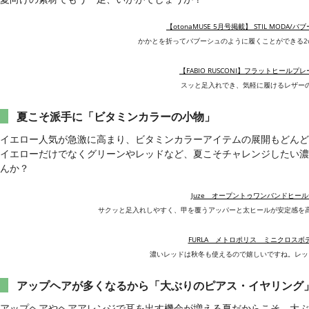
【otonaMUSE 5月号掲載】 STIL MODA/
かかとを折ってバブーシュのように履くことができる2
【FABIO RUSCONI】フラットヒールプ
スッと足入れでき、気軽に履けるレザー
夏こそ派手に「ビタミンカラーの小物」
イエロー人気が急激に高まり、ビタミンカラーアイテムの展開もどんど
イエローだけでなくグリーンやレッドなど、夏こそチャレンジしたい濃
んか？
Juze オープントゥワンバンドヒー
サクッと足入れしやすく、甲を覆うアッパーと太ヒールが安定感を
FURLA メトロポリス ミニクロスボ
濃いレッドは秋冬も使えるので嬉しいですね。レッ
アップヘアが多くなるから「大ぶりのピアス・イヤリング
アップヘアやヘアアレンジで耳を出す機会が増える夏だからこそ、大ぶ