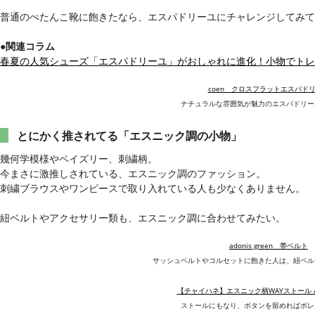
普通のぺたんこ靴に飽きたなら、エスパドリーユにチャレンジしてみて
●関連コラム
春夏の人気シューズ「エスパドリーユ」がおしゃれに進化！小物でトレ
coen クロスフラットエスパド
ナチュラルな雰囲気が魅力のエスパドリー
とにかく推されてる「エスニック調の小物」
幾何学模様やペイズリー、刺繍柄。
今まさに激推しされている、エスニック調のファッション。
刺繍ブラウスやワンピースで取り入れている人も少なくありません。
紐ベルトやアクセサリー類も、エスニック調に合わせてみたい。
adonis green 帯ベルト
サッシュベルトやコルセットに飽きた人は、紐ベル
【チャイハネ】エスニック柄WAYストール 
ストールにもなり、ボタンを留めればボレ