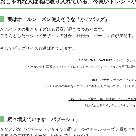
おしゃれな人は既に取り入れている、今買いトレンド
実はオールシーズン使えそうな「かごバッグ」
かごバッグの形とサイズにも異変が起きつつあります。
ころんとしたラウンドデザインのほか、楕円形、バーキン調が展開中。
そしてビッグサイズも選ばれています。
SLOBE IENA BAGMATTI バンブーラ
ネパールの自社工場でハンドメイドにてストールやブランケットなどを専門に作り続け
goa バナナ レザーパイピングB
バナナの茎の繊維をカゴバッグの材料として使っており、ほんの
BASE フラップ付きベルト異素材かごバッグカ
キレイめなデザインが大人かわいく女
続々増えています「バブーシュ」
かかとがないバブーシュデザインの靴は、今やオールシーズン履きこな
夏向けの素材でもう一足、いかがでしょうか？