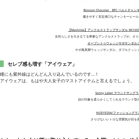
Boisson Chocolat BFC ベルトチャ
履きやすく安定感◎なチャンキーヒール
【Mathilda】アンクルストラップサンダル MI1005
女性らしさを引き立てる華奢なアンクルストラップが、さり
オープントゥウェッジサボサンダル
サボ風美脚ウェッジサンダル、ダブルクッシ
セレブ感も増す「アイウェア」
瞳にも紫外線はどんどん入り込んでいるのです…！
アイウェアは、もはや大人女子のマストアイテムと言えるでしょう。
Sonny Label ラウンドサング
顔の印象を柔らかくしてくれるラウンド型
NOEYEDIA/ファッショングラ
さりげないレトロな雰囲気が目を