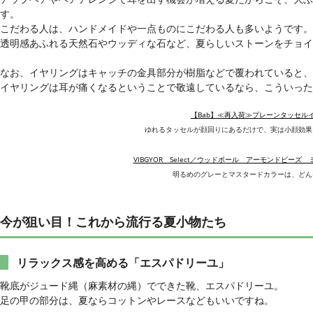
す。
こだわる人は、ハンドメイドや一点ものにこだわる人も多いようです。
透明感あふれる天然石やウッディな石など、夏らしいストーンをチョイ
なお、イヤリングはキャッチの金具部分が樹脂などで覆われていると、
イヤリングは耳が痛くなるということで敬遠しているなら、こういった
【Bab】≪再入荷≫プレーンタッセル
ゆれるタッセルが顔回りにあるだけで、実は小顔効果
VIBGYOR Select／ウッドボール アーモンドビーズ
明るめのグレーとマスタードカラーは、どん
今が狙い目！これから流行る夏小物たち
リラックス感を高める「エスパドリーユ」
靴底がジュード縄（麻素材の縄）でできた靴、エスパドリーユ。
足の甲の部分は、夏ならコットンやレースなどもいいですね。