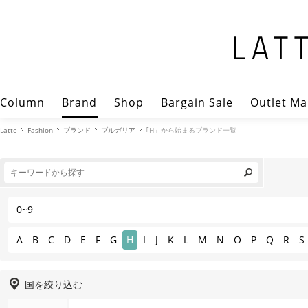
Column
Brand
Shop
Bargain Sale
Outlet Ma
Latte
Fashion
ブランド
ブルガリア
｢H」から始まるブランド一覧
0~9
A
B
C
D
E
F
G
H
I
J
K
L
M
N
O
P
Q
R
S
国を絞り込む