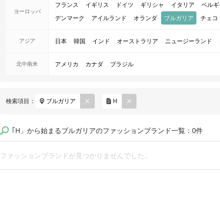
フランス
イギリス
ドイツ
ギリシャ
イタリア
ベルギ
ヨーロッパ
デンマーク
アイルランド
オランダ
ブルガリア
チェコ
アジア
日本
韓国
インド
オーストラリア
ニュージーランド
北中南米
アメリカ
カナダ
ブラジル
REM
REM
検索項目：
ブルガリア
H
OVE
OVE
｢H」から始まるブルガリアのファッションブランド一覧：0件
ファッションブランドが見つかりませんでした。