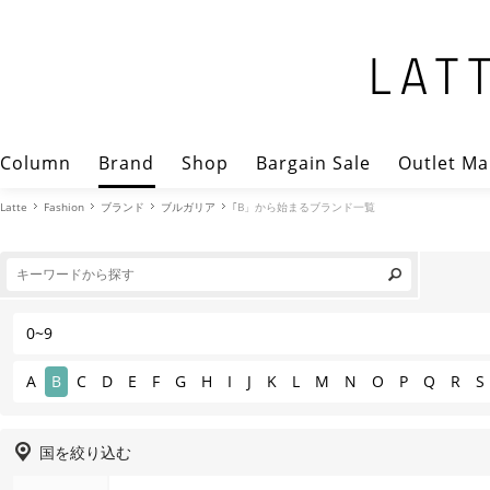
Column
Brand
Shop
Bargain Sale
Outlet Ma
Latte
Fashion
ブランド
ブルガリア
｢B」から始まるブランド一覧
0~9
A
B
C
D
E
F
G
H
I
J
K
L
M
N
O
P
Q
R
S
国を絞り込む