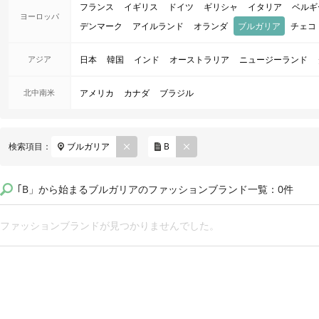
フランス
イギリス
ドイツ
ギリシャ
イタリア
ベルギ
ヨーロッパ
デンマーク
アイルランド
オランダ
ブルガリア
チェコ
アジア
日本
韓国
インド
オーストラリア
ニュージーランド
北中南米
アメリカ
カナダ
ブラジル
REM
REM
検索項目：
ブルガリア
B
OVE
OVE
｢B」から始まるブルガリアのファッションブランド一覧：0件
ファッションブランドが見つかりませんでした。