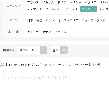
フランス
イギリス
ドイツ
ギリシャ
イタリア
ベルギ
ヨーロッパ
デンマーク
アイルランド
オランダ
ブルガリア
チェコ
アジア
日本
韓国
インド
オーストラリア
ニュージーランド
北中南米
アメリカ
カナダ
ブラジル
REM
REM
検索項目：
ブルガリア
N
OVE
OVE
｢N」から始まるブルガリアのファッションブランド一覧：0件
ファッションブランドが見つかりませんでした。