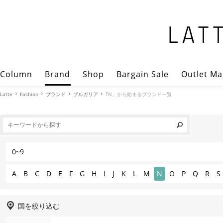
Column
Brand
Shop
Bargain Sale
Outlet Ma
Latte
Fashion
ブランド
ブルガリア
｢N」から始まるブランド一覧
0~9
A
B
C
D
E
F
G
H
I
J
K
L
M
N
O
P
Q
R
S
国を絞り込む