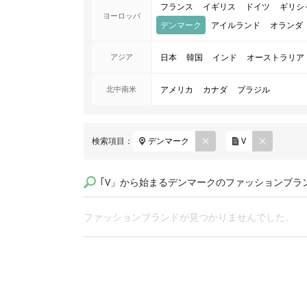
フランス
イギリス
ドイツ
ギリシ
ヨーロッパ
デンマーク
アイルランド
オランダ
アジア
日本
韓国
インド
オーストラリア
北中南米
アメリカ
カナダ
ブラジル
REM
REM
検索項目：
デンマーク
V
OVE
OVE
｢V」から始まるデンマークのファッションブラ
ファッションブランドが見つかりませんでした。