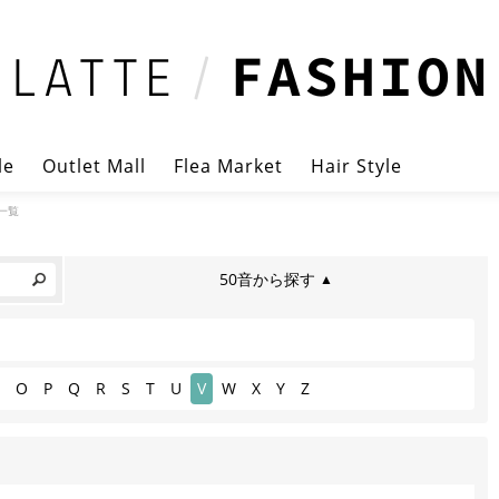
le
Outlet Mall
Flea Market
Hair Style
一覧
50音から探す
▲
O
P
Q
R
S
T
U
V
W
X
Y
Z