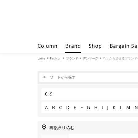
Column
Brand
Shop
Bargain Sa
Latte
Fashion
ブランド
デンマーク
｢V」から始まるブランド
0~9
A
B
C
D
E
F
G
H
I
J
K
L
M
N
国を絞り込む