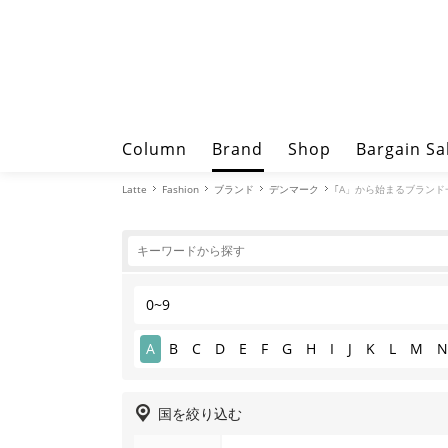
Column
Brand
Shop
Bargain Sa
Latte
Fashion
ブランド
デンマーク
｢A」から始まるブランド
0~9
A
B
C
D
E
F
G
H
I
J
K
L
M
N
国を絞り込む