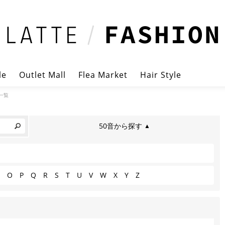
le
Outlet Mall
Flea Market
Hair Style
一覧
50音から探す
▲
O
P
Q
R
S
T
U
V
W
X
Y
Z