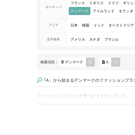
フランス
イギリス
ドイツ
ギリシ
ヨーロッパ
デンマーク
アイルランド
オランダ
アジア
日本
韓国
インド
オーストラリア
北中南米
アメリカ
カナダ
ブラジル
REM
REM
検索項目：
デンマーク
A
OVE
OVE
｢A」から始まるデンマークのファッションブラ
ファッションブランドが見つかりませんでした。