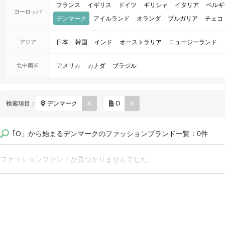
フランス
イギリス
ドイツ
ギリシャ
イタリア
ベルギ
ヨーロッパ
デンマーク
アイルランド
オランダ
ブルガリア
チェコ
アジア
日本
韓国
インド
オーストラリア
ニュージーランド
北中南米
アメリカ
カナダ
ブラジル
REM
REM
検索項目：
デンマーク
O
OVE
OVE
｢O」から始まるデンマークのファッションブランド一覧：0件
ファッションブランドが見つかりませんでした。