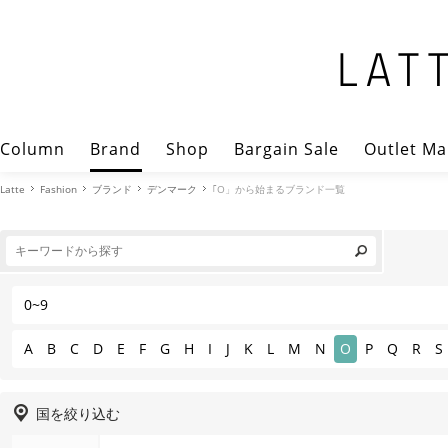
Column
Brand
Shop
Bargain Sale
Outlet Ma
Latte
Fashion
ブランド
デンマーク
｢O」から始まるブランド一覧
0~9
A
B
C
D
E
F
G
H
I
J
K
L
M
N
O
P
Q
R
S
国を絞り込む