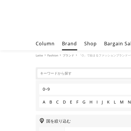
Column
Brand
Shop
Bargain Sa
Latte
Fashion
ブランド
「O」で始まるファッションブランド一
0~9
A
B
C
D
E
F
G
H
I
J
K
L
M
N
国を絞り込む