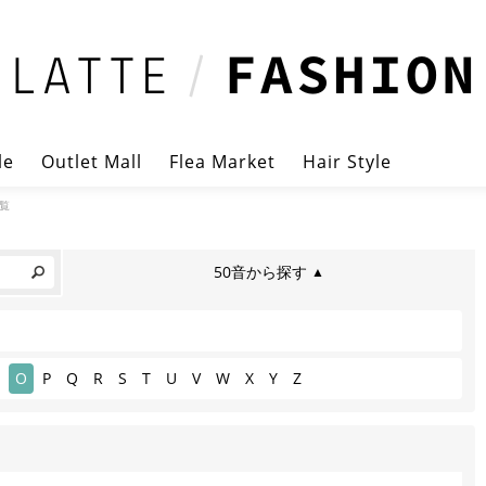
le
Outlet Mall
Flea Market
Hair Style
覧
50音から探す
▲
O
P
Q
R
S
T
U
V
W
X
Y
Z