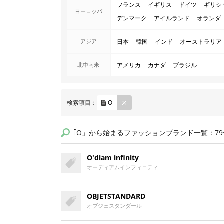
フランス
イギリス
ドイツ
ギリシ
ヨーロッパ
デンマーク
アイルランド
オランダ
アジア
日本
韓国
インド
オーストラリア
北中南米
アメリカ
カナダ
ブラジル
REM
検索項目：
O
OVE
｢O」から始まるファッションブランド一覧：79
O'diam infinity
オーディアムインフィニティ
OBJETSTANDARD
オブジェスタンダール