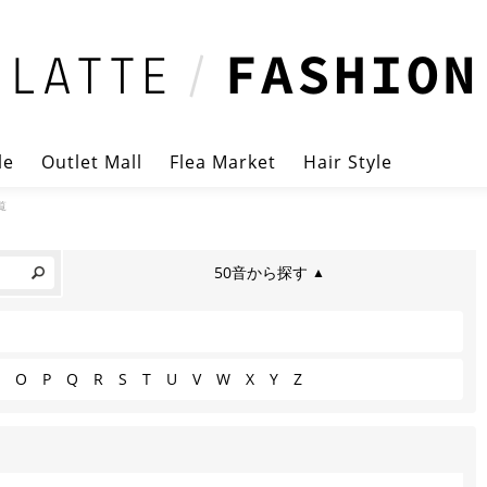
le
Outlet Mall
Flea Market
Hair Style
覧
50音から探す
▲
O
P
Q
R
S
T
U
V
W
X
Y
Z