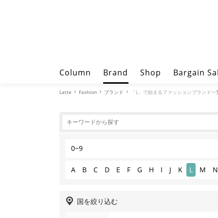
Column
Brand
Shop
Bargain Sa
Latte
Fashion
ブランド
「L」で始まるファッションブランド一
0~9
A
B
C
D
E
F
G
H
I
J
K
L
M
N
国を絞り込む