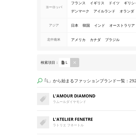
フランス
イギリス
ドイツ
ギリシ
ヨーロッパ
デンマーク
アイルランド
オランダ
アジア
日本
韓国
インド
オーストラリア
北中南米
アメリカ
カナダ
ブラジル
REM
検索項目：
L
OVE
｢L」から始まるファッションブランド一覧：29
L'AMOUR DIAMOND
ラムールダイヤモンド
L'ATELIER FENETRE
ラトリエ フネートル