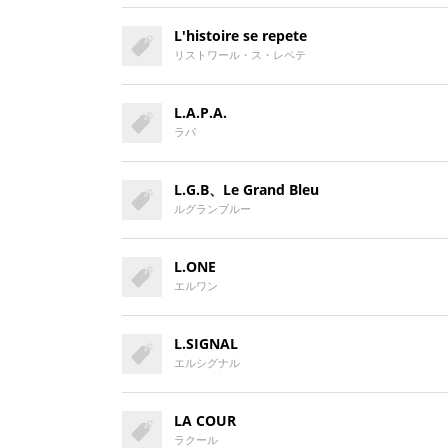
L'histoire se repete
リストワール・ス・レペテ
L.A.P.A.
ラパ
L.G.B、Le Grand Bleu
ルグランブルー
L.ONE
エルワン
L.SIGNAL
エルシグナル
LA COUR
ラクール