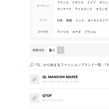
フランス
イギリス
ドイツ
ギリシ
ヨーロッパ
デンマーク
アイルランド
オランダ
アジア
日本
韓国
インド
オーストラリア
北中南米
アメリカ
カナダ
ブラジル
REM
検索項目：
Q
OVE
｢Q」から始まるファッションブランド一覧：13
QL MANSION MAKER
キューエル マンションメーカー
QTOP
キュートゥーピー