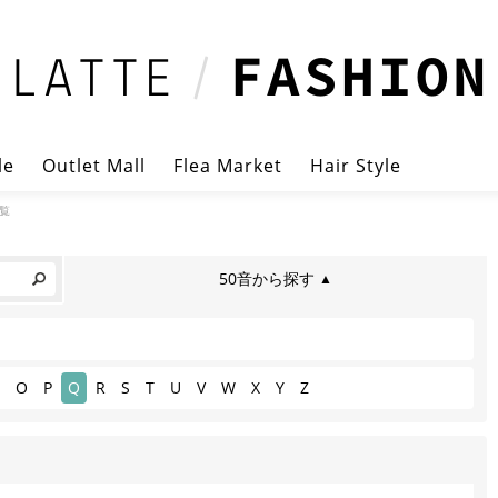
le
Outlet Mall
Flea Market
Hair Style
覧
50音から探す
▲
O
P
Q
R
S
T
U
V
W
X
Y
Z