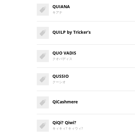
QUIANA
キアナ
QUILP by Tricker’s
QUO VADIS
クオバディス
QUSSIO
クーシオ
QiCashmere
QiQi? Qiwi?
キィキィ? キィウィ?