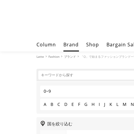
Column
Brand
Shop
Bargain Sa
Latte
Fashion
ブランド
「Q」で始まるファッションブランド一
0~9
A
B
C
D
E
F
G
H
I
J
K
L
M
N
国を絞り込む