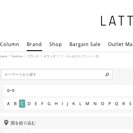
Column
Brand
Shop
Bargain Sale
Outlet Ma
Latte
Fashion
ブランド
オランダ
｢C」から始まるブランド一覧
0~9
A
B
C
D
E
F
G
H
I
J
K
L
M
N
O
P
Q
R
S
国を絞り込む