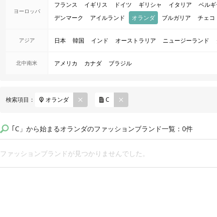
フランス
イギリス
ドイツ
ギリシャ
イタリア
ベルギ
ヨーロッパ
デンマーク
アイルランド
オランダ
ブルガリア
チェコ
アジア
日本
韓国
インド
オーストラリア
ニュージーランド
北中南米
アメリカ
カナダ
ブラジル
REM
REM
検索項目：
オランダ
C
OVE
OVE
｢C」から始まるオランダのファッションブランド一覧：0件
ファッションブランドが見つかりませんでした。