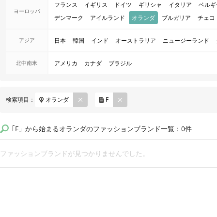
フランス
イギリス
ドイツ
ギリシャ
イタリア
ベルギ
ヨーロッパ
デンマーク
アイルランド
オランダ
ブルガリア
チェコ
アジア
日本
韓国
インド
オーストラリア
ニュージーランド
北中南米
アメリカ
カナダ
ブラジル
REM
REM
検索項目：
オランダ
F
OVE
OVE
｢F」から始まるオランダのファッションブランド一覧：0件
ファッションブランドが見つかりませんでした。