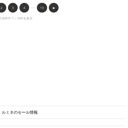
2
3
4
･･･
13
▶︎
128件中 1～10件を表示
ルミネのセール情報