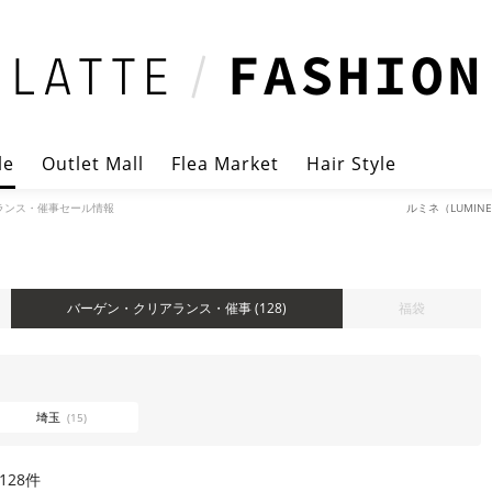
le
Outlet Mall
Flea Market
Hair Style
ランス・催事セール情報
ルミネ（LUMI
バーゲン・クリアランス・催事
(128)
福袋
埼玉
(15)
128件