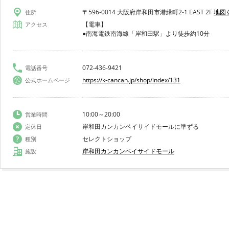
〒596-0014 大阪府岸和田市港緑町2-1 EAST 2F
地図
住所
【電車】
アクセス
●南海電鉄南海線「岸和田駅」より徒歩約10分
072-436-9421
電話番号
https://k-cancan.jp/shop/index/131
公式ホームページ
10:00～20:00
営業時間
岸和田カンカンベイサイドモールに準ずる
定休日
セレクトショップ
種別
岸和田カンカンベイサイドモール
施設