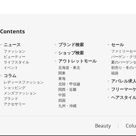
Contents
ニュース
ブランド検索
セール
ファッション
ファミリーセ
ショップ検索
ビューティー
バーゲン・ク
アウトレットモール
ライフスタイル
夏のバーゲン
イベント
北海道・東北
初売り・冬の
関東
福袋
コラム
東海
アパレル求
レディースファッション
北陸・甲信越
ショッピング
フリーマー
関西・近畿
メンズファッション
中国
ヘアスタイ
ブランド
四国
アクセサリー
九州・沖縄
Beauty
Col