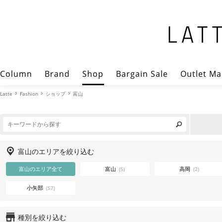
Column
Brand
Shop
Bargain Sale
Outlet Ma
Latte
Fashion
ショップ
富山
富山のエリアを絞り込む
富山のエリア全て
富山
高岡
(5)
(2)
小矢部
(57)
種別を絞り込む