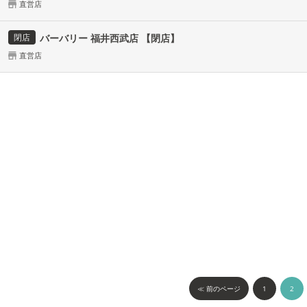
直営店
閉店
バーバリー 福井西武店 【閉店】
直営店
≪ 前のページ
1
2