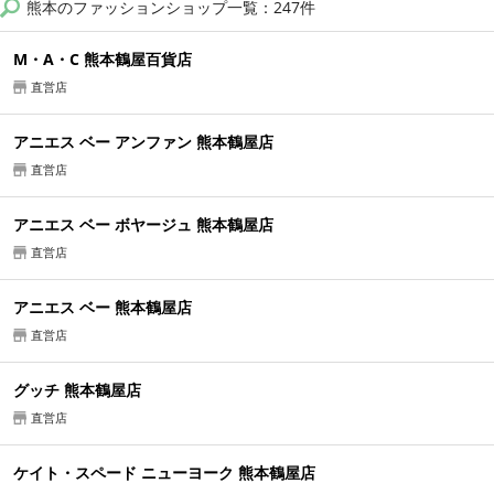
熊本のファッションショップ一覧：247件
M・A・C 熊本鶴屋百貨店
直営店
アニエス ベー アンファン 熊本鶴屋店
直営店
アニエス ベー ボヤージュ 熊本鶴屋店
直営店
アニエス ベー 熊本鶴屋店
直営店
グッチ 熊本鶴屋店
直営店
ケイト・スペード ニューヨーク 熊本鶴屋店