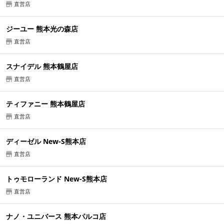
直営店
ジーユー 熊本光の森店
直営店
スナイデル 熊本鶴屋店
直営店
ティファニー 熊本鶴屋店
直営店
ディーゼル New-S熊本店
直営店
トゥモローランド New-S熊本店
直営店
ナノ・ユニバース 熊本パルコ店