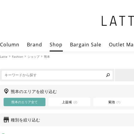
Column
Brand
Shop
Bargain Sale
Outlet Ma
Latte
Fashion
ショップ
熊本
熊本のエリアを絞り込む
熊本のエリア全て
上益城
菊池
(2)
(1)
種別を絞り込む