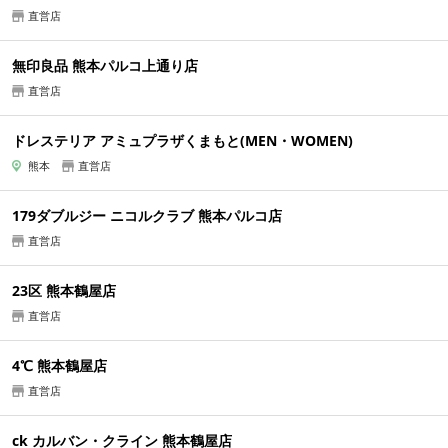
直営店
無印良品 熊本パルコ上通り店
直営店
ドレステリア アミュプラザくまもと(MEN・WOMEN)
熊本
直営店
179ダブルジー ニコルクラブ 熊本パルコ店
直営店
23区 熊本鶴屋店
直営店
4℃ 熊本鶴屋店
直営店
ck カルバン・クライン 熊本鶴屋店