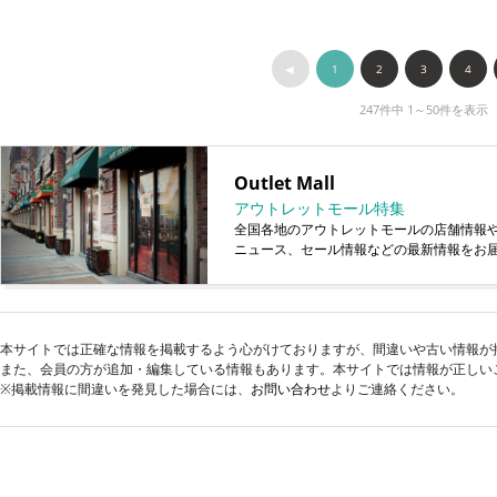
◀︎
1
2
3
4
247件中 1～50件を表示
Outlet Mall
アウトレットモール特集
全国各地のアウトレットモールの店舗情報
ニュース、セール情報などの最新情報をお
本サイトでは正確な情報を掲載するよう心がけておりますが、間違いや古い情報が
また、会員の方が追加・編集している情報もあります。本サイトでは情報が正しい
※掲載情報に間違いを発見した場合には、
お問い合わせ
よりご連絡ください。