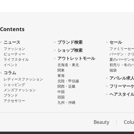
Contents
ニュース
ブランド検索
セール
ファッション
ファミリーセ
ショップ検索
ビューティー
バーゲン・ク
アウトレットモール
ライフスタイル
夏のバーゲン
イベント
北海道・東北
初売り・冬の
関東
福袋
コラム
東海
アパレル求
レディースファッション
北陸・甲信越
ショッピング
フリーマー
関西・近畿
メンズファッション
中国
ヘアスタイ
ブランド
四国
アクセサリー
九州・沖縄
Beauty
Col