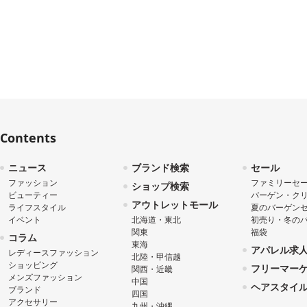
Contents
ニュース
ブランド検索
セール
ファッション
ファミリーセ
ショップ検索
ビューティー
バーゲン・ク
アウトレットモール
ライフスタイル
夏のバーゲン
イベント
北海道・東北
初売り・冬の
関東
福袋
コラム
東海
アパレル求
レディースファッション
北陸・甲信越
ショッピング
フリーマー
関西・近畿
メンズファッション
中国
ヘアスタイ
ブランド
四国
アクセサリー
九州・沖縄