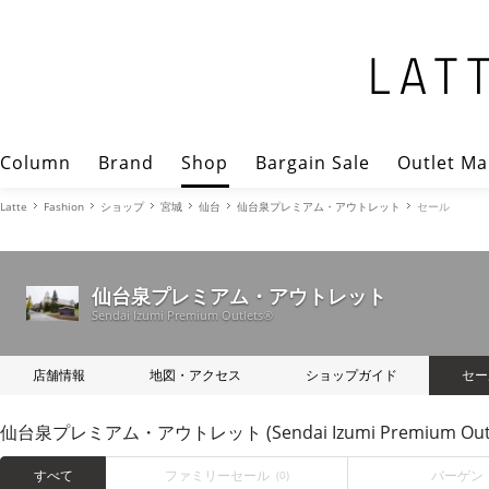
Column
Brand
Shop
Bargain Sale
Outlet Ma
Latte
Fashion
ショップ
宮城
仙台
仙台泉プレミアム・アウトレット
セール
仙台泉プレミアム・アウトレット
Sendai Izumi Premium Outlets®
店舗情報
地図・アクセス
ショップガイド
セー
仙台泉プレミアム・アウトレット (Sendai Izumi Premium Ou
すべて
ファミリーセール
バーゲン
(0)