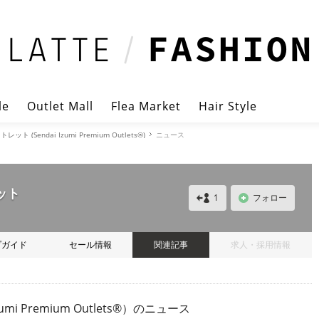
le
Outlet Mall
Flea Market
Hair Style
(Sendai Izumi Premium Outlets®)
ニュース
ット
1
フォロー
プガイド
セール情報
関連記事
求人・採用情報
 Premium Outlets®）のニュース