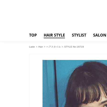
TOP
HAIR STYLE
STYLIST
SALON
Latte
Hair
ヘアスタイル
STYLE No.16719