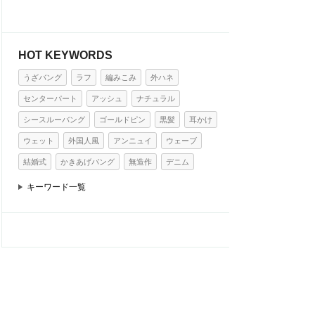
HOT KEYWORDS
うざバング
ラフ
編みこみ
外ハネ
センターパート
アッシュ
ナチュラル
シースルーバング
ゴールドピン
黒髪
耳かけ
ウェット
外国人風
アンニュイ
ウェーブ
結婚式
かきあげバング
無造作
デニム
キーワード一覧