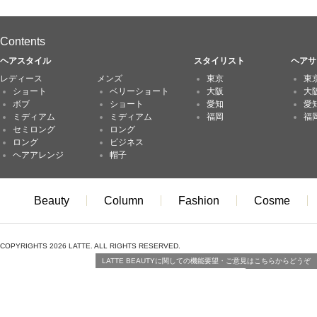
Contents
ヘアスタイル
スタイリスト
ヘアサ
レディース
メンズ
東京
東
ショート
ベリーショート
大阪
大
ボブ
ショート
愛知
愛
ミディアム
ミディアム
福岡
福
セミロング
ロング
ロング
ビジネス
ヘアアレンジ
帽子
Beauty
Column
Fashion
Cosme
COPYRIGHTS 2026 LATTE. ALL RIGHTS RESERVED.
LATTE BEAUTYに関しての機能要望・ご意見はこちらからどうぞ