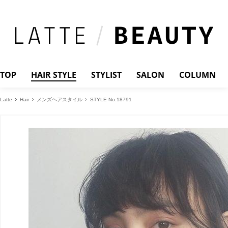
TOP
HAIR STYLE
STYLIST
SALON
COLUMN
Latte
Hair
メンズヘアスタイル
STYLE No.18791