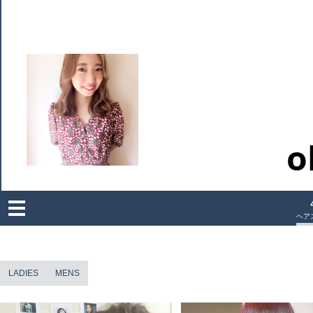
o
Men
u
ヘア
LADIES
MENS