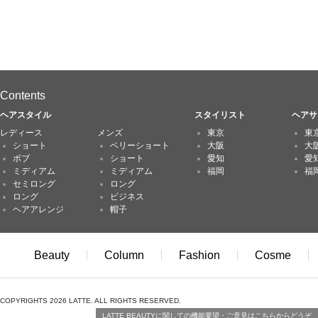
Contents
ヘアスタイル
スタイリスト
ヘアサ
レディース
メンズ
東京
東
ショート
ベリーショート
大阪
大
ボブ
ショート
愛知
愛
ミディアム
ミディアム
福岡
福
セミロング
ロング
ロング
ビジネス
ヘアアレンジ
帽子
Beauty
Column
Fashion
Cosme
COPYRIGHTS 2026 LATTE. ALL RIGHTS RESERVED.
LATTE BEAUTYに関しての機能要望・ご意見はこちらからどうぞ