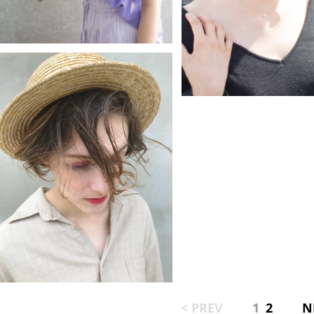
< PREV
1
2
N