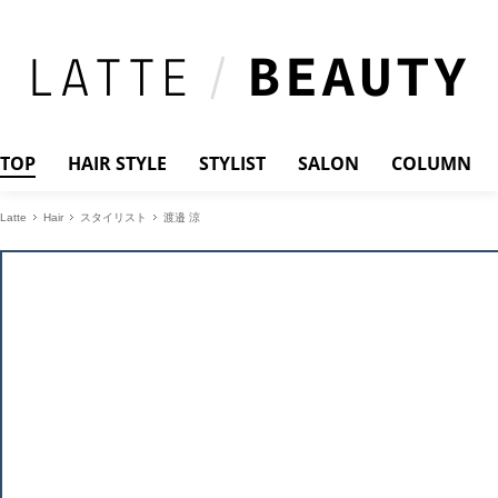
TOP
HAIR STYLE
STYLIST
SALON
COLUMN
Latte
Hair
スタイリスト
渡邉 涼