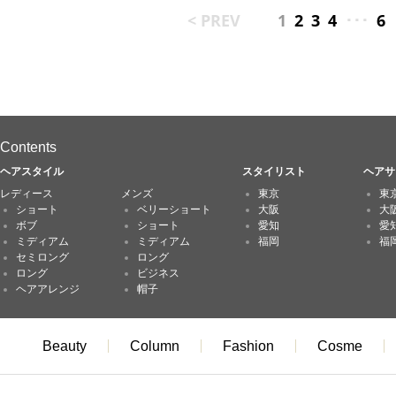
< PREV
1
2
3
4
･･･
6
Contents
ヘアスタイル
スタイリスト
ヘアサ
レディース
メンズ
東京
東
ショート
ベリーショート
大阪
大
ボブ
ショート
愛知
愛
ミディアム
ミディアム
福岡
福
セミロング
ロング
ロング
ビジネス
ヘアアレンジ
帽子
Beauty
Column
Fashion
Cosme