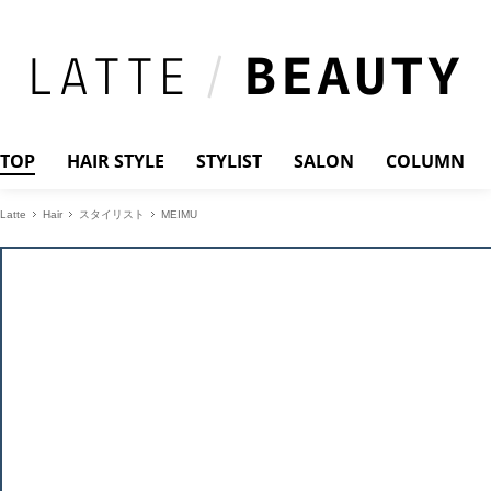
TOP
HAIR STYLE
STYLIST
SALON
COLUMN
Latte
Hair
スタイリスト
MEIMU