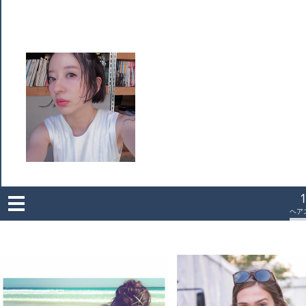
Men
u
ヘア