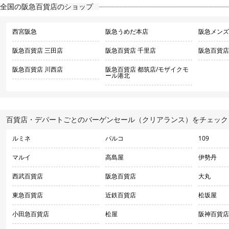
全国の阪急百貨店のショップ
西宮阪急
阪急うめだ本店
阪急メンズ
阪急百貨店 三田店
阪急百貨店 千里店
阪急百貨店
阪急百貨店 川西店
阪急百貨店 都筑店/モザイクモ
ール港北
百貨店・デパートごとのバーゲンセール（クリアランス）をチェック
ルミネ
パルコ
109
マルイ
高島屋
伊勢丹
西武百貨店
阪急百貨店
大丸
東急百貨店
近鉄百貨店
松坂屋
小田急百貨店
松屋
阪神百貨店