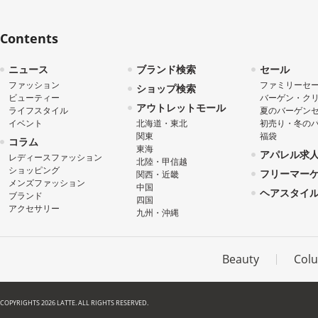
Contents
ニュース
ブランド検索
セール
ファッション
ファミリーセ
ショップ検索
ビューティー
バーゲン・ク
アウトレットモール
ライフスタイル
夏のバーゲン
イベント
北海道・東北
初売り・冬の
関東
福袋
コラム
東海
アパレル求
レディースファッション
北陸・甲信越
ショッピング
フリーマー
関西・近畿
メンズファッション
中国
ヘアスタイ
ブランド
四国
アクセサリー
九州・沖縄
Beauty
Col
COPYRIGHTS 2026 LATTE. ALL RIGHTS RESERVED.