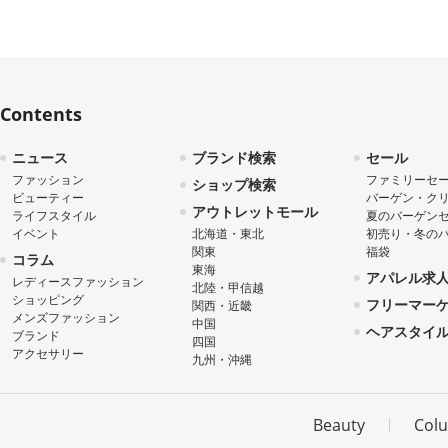
Contents
ニュース
ブランド検索
セール
ファッション
ファミリーセ
ショップ検索
ビューティー
バーゲン・ク
アウトレットモール
ライフスタイル
夏のバーゲン
イベント
北海道・東北
初売り・冬の
関東
福袋
コラム
東海
アパレル求
レディースファッション
北陸・甲信越
ショッピング
フリーマー
関西・近畿
メンズファッション
中国
ヘアスタイ
ブランド
四国
アクセサリー
九州・沖縄
Beauty
Col