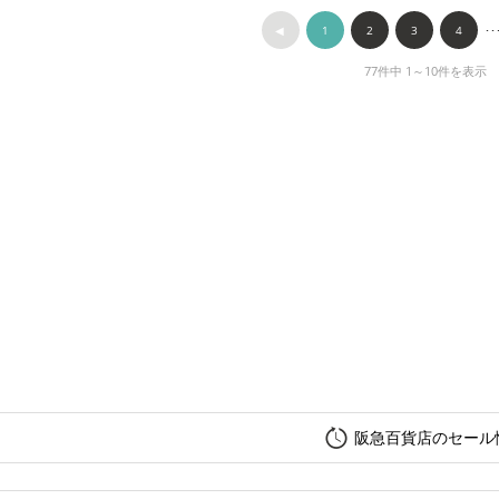
◀︎
1
2
3
4
･･
77件中 1～10件を表示
阪急百貨店のセール