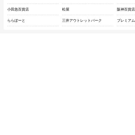
小田急百貨店
松屋
阪神百貨店
ららぽーと
三井アウトレットパーク
プレミアム