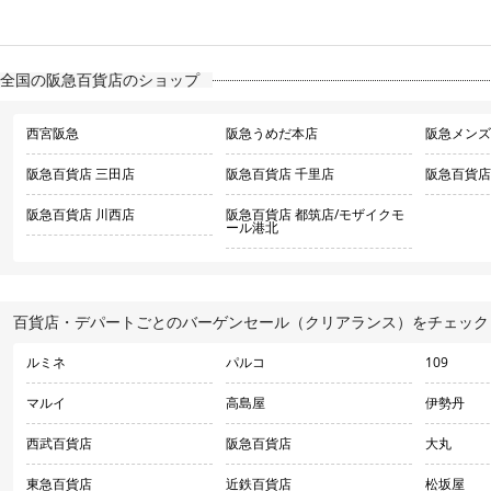
全国の阪急百貨店のショップ
西宮阪急
阪急うめだ本店
阪急メンズ
阪急百貨店 三田店
阪急百貨店 千里店
阪急百貨店
阪急百貨店 川西店
阪急百貨店 都筑店/モザイクモ
ール港北
百貨店・デパートごとのバーゲンセール（クリアランス）をチェック
ルミネ
パルコ
109
マルイ
高島屋
伊勢丹
西武百貨店
阪急百貨店
大丸
東急百貨店
近鉄百貨店
松坂屋