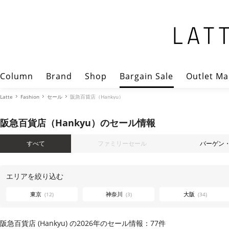
Column
Brand
Shop
Bargain Sale
Outlet Ma
Latte
Fashion
セール
阪急百貨店（Hankyu）
阪急百貨店（Hankyu）のセール情報
すべて
ファミリーセール
バーゲン
エリアを絞り込む
東京
神奈川
大阪
(12)
(3)
(34)
阪急百貨店 (Hankyu) の2026年のセール情報：77件