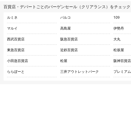
百貨店・デパートごとのバーゲンセール（クリアランス）をチェック
ルミネ
パルコ
109
マルイ
高島屋
伊勢丹
西武百貨店
阪急百貨店
大丸
東急百貨店
近鉄百貨店
松坂屋
小田急百貨店
松屋
阪神百貨店
ららぽーと
三井アウトレットパーク
プレミアム