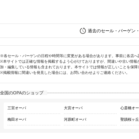
過去のセール・バーゲン
※各セール・バーゲンの日程や時間等に変更がある場合があります。事前に各店へ
※本サイトでは正確な情報を掲載するよう心がけておりますが、間違いや古い情報
加・編集している情報も含まれております。本サイトでは情報が正しいことを保障
※掲載情報に間違いを発見した場合には、お問い合わせよりご連絡ください。
全国のOPAのショップ
三宮オーパ
大宮オーパ
心斎橋オー
梅田オーパ
河原町オーパ
聖蹟桜ヶ丘