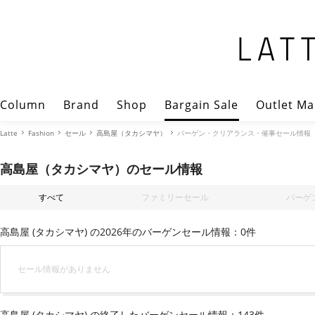
Column
Brand
Shop
Bargain Sale
Outlet Ma
Latte
Fashion
セール
高島屋（タカシマヤ）
バーゲン・クリアランス・催事セール情報
高島屋（タカシマヤ）のセール情報
すべて
ファミリーセール
バーゲ
高島屋 (タカシマヤ) の2026年のバーゲンセール情報：0件
セール情報がありません
高島屋 (タカシマヤ) の終了したバーゲンセール情報：143件