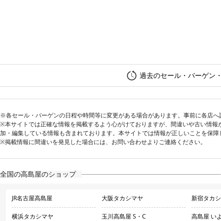
過去のセール・バーゲン
※各セール・バーゲンの日程や時間等に変更がある場合があります。事前に各店へ
※本サイトでは正確な情報を掲載するよう心がけておりますが、間違いや古い情報
加・編集している情報も含まれております。本サイトでは情報が正しいことを保障
※掲載情報に間違いを発見した場合には、お問い合わせよりご連絡ください。
全国の高島屋のショップ
JR名古屋高島屋
大阪タカシマヤ
新宿タカシ
横浜タカシマヤ
玉川高島屋 S・C
高島屋 い