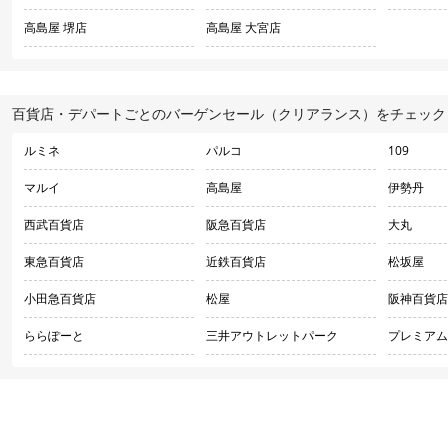
高島屋 堺店
高島屋 大宮店
百貨店・デパートごとのバーゲンセール（クリアランス）をチェック
ルミネ
パルコ
109
マルイ
高島屋
伊勢丹
西武百貨店
阪急百貨店
大丸
東急百貨店
近鉄百貨店
松坂屋
小田急百貨店
松屋
阪神百貨店
ららぽーと
三井アウトレットパーク
プレミアム