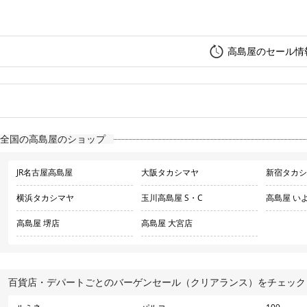
高島屋のセール情
全国の高島屋のショップ
JR名古屋高島屋
大阪タカシマヤ
新宿タカシ
横浜タカシマヤ
玉川高島屋 S・C
高島屋 い
高島屋 堺店
高島屋 大宮店
百貨店・デパートごとのバーゲンセール（クリアランス）をチェック