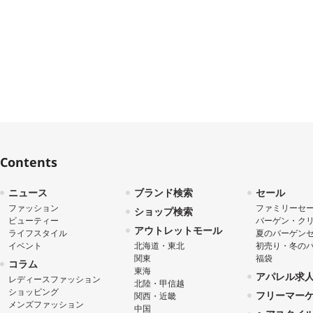
Contents
ニュース
ブランド検索
セール
ファッション
ファミリーセ
ショップ検索
ビューティー
バーゲン・ク
アウトレットモール
ライフスタイル
夏のバーゲン
イベント
北海道・東北
初売り・冬の
関東
福袋
コラム
東海
アパレル求
レディースファッション
北陸・甲信越
ショッピング
フリーマー
関西・近畿
メンズファッション
中国