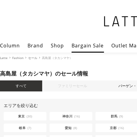
Column
Brand
Shop
Bargain Sale
Outlet Ma
Latte
Fashion
セール
高島屋（タカシマヤ）
高島屋（タカシマヤ）のセール情報
すべて
ファミリーセール
バーゲン
エリアを絞り込む
東京
神奈川
群馬
(30)
(16)
(9)
岐阜
愛知
京都
(7)
(8)
(16)