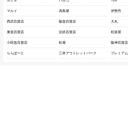
ルミネ
パルコ
109
マルイ
高島屋
伊勢丹
西武百貨店
阪急百貨店
大丸
東急百貨店
近鉄百貨店
松坂屋
小田急百貨店
松屋
阪神百貨店
ららぽーと
三井アウトレットパーク
プレミアム