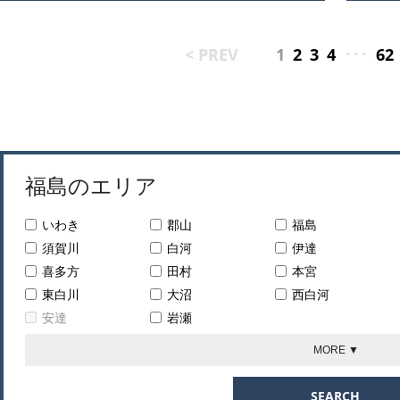
< PREV
1
2
3
4
･･･
62
福島のエリア
いわき
郡山
福島
須賀川
白河
伊達
喜多方
田村
本宮
東白川
大沼
西白河
安達
岩瀬
MORE ▼