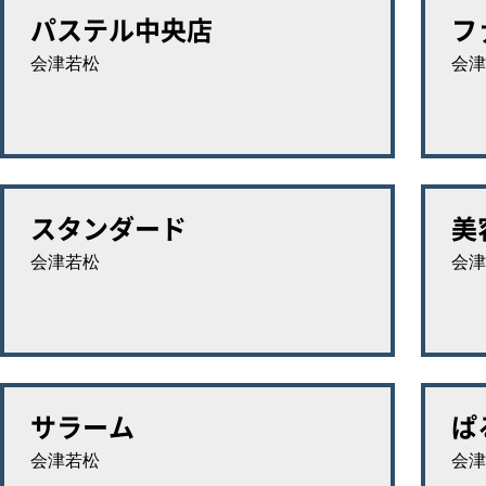
パステル中央店
フ
会津若松
会津
スタンダード
美
会津若松
会津
サラーム
ぱ
会津若松
会津