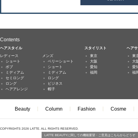
Contents
ヘアスタイル
スタイリスト
ヘアサ
レディース
メンズ
東京
東
ショート
ベリーショート
大阪
大
ボブ
ショート
愛知
愛
ミディアム
ミディアム
福岡
福
セミロング
ロング
ロング
ビジネス
ヘアアレンジ
帽子
Beauty
Column
Fashion
Cosme
COPYRIGHTS 2026 LATTE. ALL RIGHTS RESERVED.
LATTE BEAUTYに関しての機能要望・ご意見はこちらからどうぞ