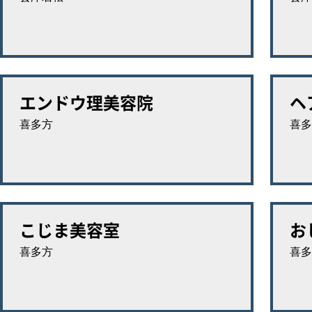
エンドウ理美容院
ヘ
喜多方
喜多
こじま美容室
お
喜多方
喜多