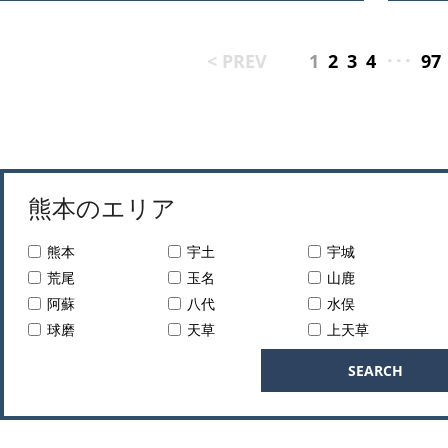
< PREV
1
2
3
4
･･･
97
熊本のエリア
熊本
宇土
宇城
荒尾
玉名
山鹿
阿蘇
八代
水俣
球磨
天草
上天草