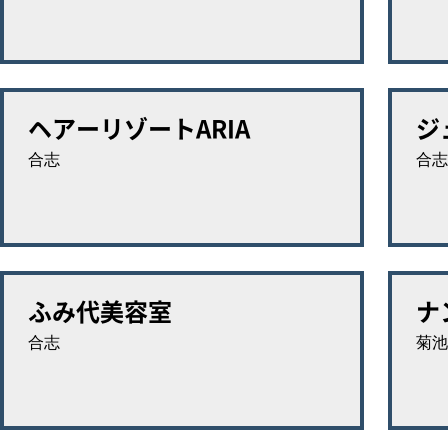
ヘアーリゾートARIA
ジ
合志
合志
ふみ代美容室
ナ
合志
菊池