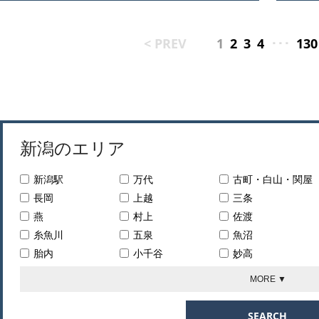
< PREV
1
2
3
4
･･･
130
新潟のエリア
新潟駅
万代
古町・白山・関屋
長岡
上越
三条
燕
村上
佐渡
糸魚川
五泉
魚沼
胎内
小千谷
妙高
東蒲原
南蒲原
北蒲原
MORE ▼
刈羽
三島