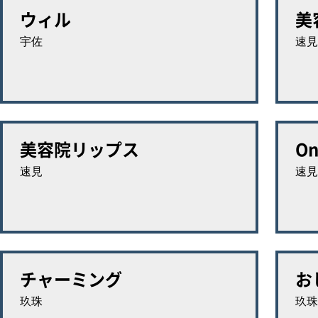
ウィル
美
宇佐
速見
美容院リップス
On
速見
速見
チャーミング
お
玖珠
玖珠