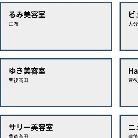
るみ美容室
ビ
由布
大分
ゆき美容室
Ha
豊後高田
豊後
サリー美容室
ニ
豊後高田
豊後