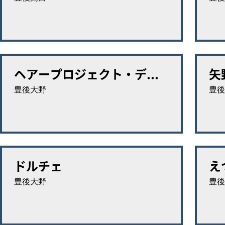
ヘアープロジェクト・デ...
矢
豊後大野
豊後
ドルチェ
え
豊後大野
豊後