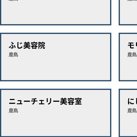
ふじ美容院
モ
鹿島
鹿島
ニューチェリー美容室
に
鹿島
鹿島