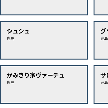
シュシュ
グ
鹿島
鹿島
かみきり家ヴァーチュ
サ
鹿島
鹿島