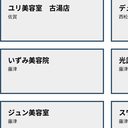
ユリ美容室 古湯店
デ
佐賀
西松
いずみ美容院
光
藤津
藤津
ジュン美容室
ス
藤津
藤津