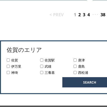
< PREV
1
2
3
4
･･･
38
佐賀のエリア
佐賀
佐賀駅
唐津
伊万里
武雄
鹿島
神埼
三養基
西松浦