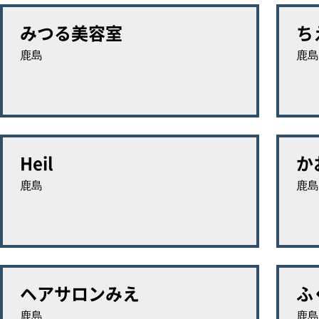
みつる美容室
ち
鹿島
鹿島
Heil
か
鹿島
鹿島
ヘアサロンみえ
ふ
鹿島
鹿島